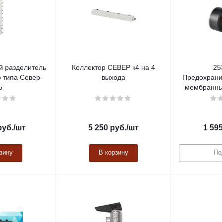
й разделитель
Коллектор СЕВЕР к4 на 4
25
 типа Север-
выхода
Предохрани
5
мембранный
уб.
/шт
5 250
руб.
/шт
1 59
зину
В корзину
По