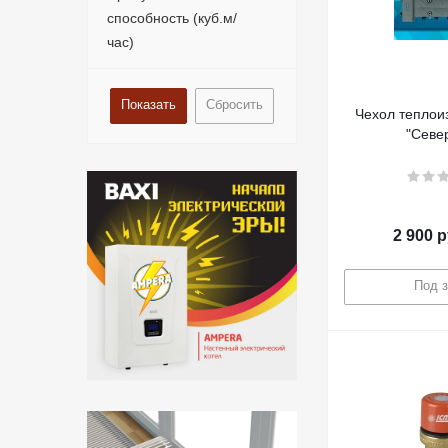
способность (куб.м/
час)
Сбросить
Чехол тепло
"Севе
2 900
р
Под з