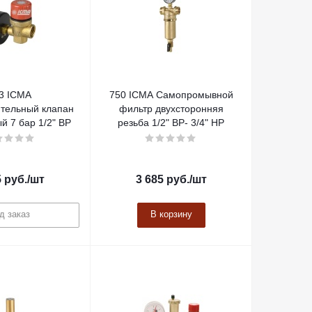
3 ICMA
750 ICMA Самопромывной
тельный клапан
фильтр двухсторонняя
 7 бар 1/2" ВР
резьба 1/2" ВР- 3/4" НР
5
руб.
/шт
3 685
руб.
/шт
д заказ
В корзину