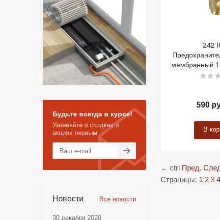
242 
Предохраните
мембранный 1.
590
ру
Будьте всегда в курсе!
Узнавайте о скидках и
В кор
акциях первым
←
ctrl
Пред.
След
Страницы:
1
2
3
Новости
Все новости
30 декабря 2020