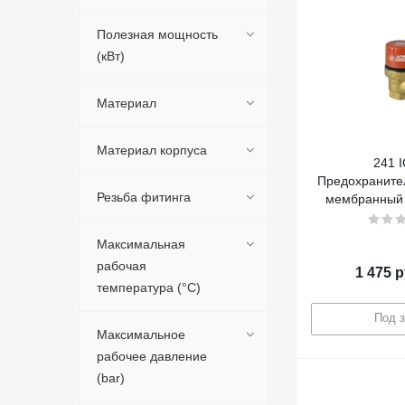
Полезная мощность
(кВт)
Материал
Материал корпуса
241 
Предохраните
Резьба фитинга
мембранный 7
Максимальная
рабочая
1 475
р
температура (°C)
Под з
Максимальное
рабочее давление
(bar)