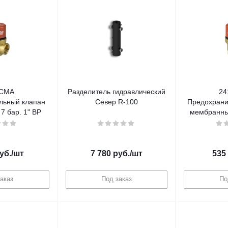
ICMA
Разделитель гидравлический
24
льный клапан
Север R-100
Предохрани
 бар. 1" ВР
мембранный
уб.
/шт
7 780
руб.
/шт
535
аказ
Под заказ
По