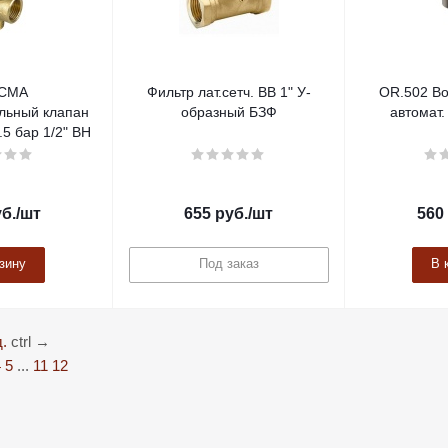
ICMA
Фильтр лат.сетч. ВВ 1" У-
OR.502 Во
льный клапан
образный БЗФ
автомат.
5 бар 1/2" ВН
б.
/шт
655
руб.
/шт
560
зину
Под заказ
В 
.
ctrl
→
4
5
...
11
12