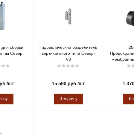
 для сборки
Гидравлический разделитель
25
уппы Север
вертикального типа Север-
Предохрани
V3
мембранный
уб.
/шт
15 590
руб.
/шт
1 37
зину
В корзину
В 