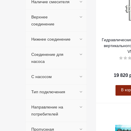
Наличие смесителя
Верхнее
соединение
Нижнее соединение
Гидравлически
вертикального
V
Соединение для
насоса
19 820
р
С насосом
В кор
Тип подключения
Направление на
потребителей
Пропускная