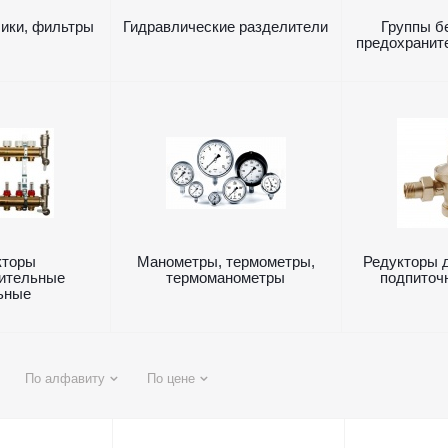
ики, фильтры
Гидравлические разделители
Группы б
предохранит
кторы
Манометры, термометры,
Редукторы 
ительные
термоманометры
подпиточ
ьные
По алфавиту
По цене