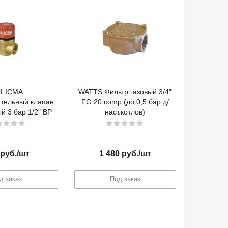
1 ICMA
WATTS Фильтр газовый 3/4"
тельный клапан
FG 20 comp (до 0,5 бар д/
 3 бар 1/2" ВР
наст.котлов)
руб.
/шт
1 480
руб.
/шт
д заказ
Под заказ