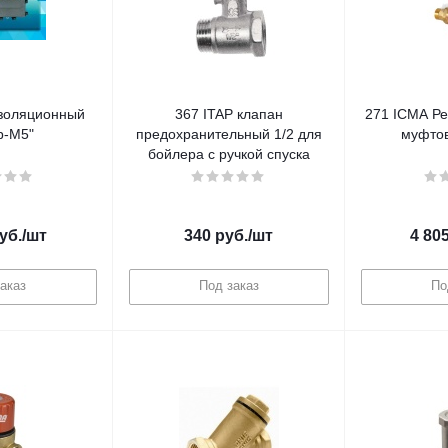
изоляционный
367 ITAP клапан
271 ICMA Ре
р-М5"
предохранительный 1/2 для
муфтов
бойлера с ручкой спуска
уб.
/шт
340
руб.
/шт
4 80
аказ
Под заказ
По