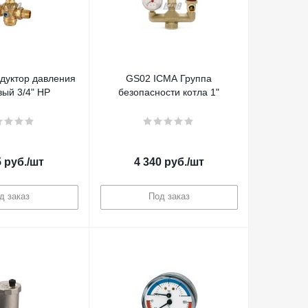
дуктор давления
GS02 ICMA Группа
ый 3/4" НР
безопасности котла 1"
5
руб.
/шт
4 340
руб.
/шт
д заказ
Под заказ