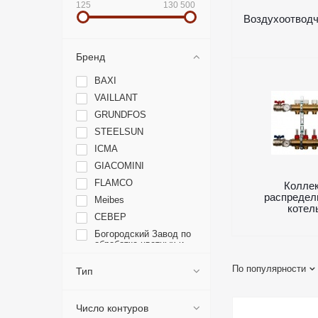
125
130 500
Воздухоотводч
Бренд
BAXI
VAILLANT
GRUNDFOS
STEELSUN
ICMA
GIACOMINI
FLAMCO
Колле
распредел
Meibes
котел
СЕВЕР
Богородский Завод по
обработке цветных и
черных металлов
ITAP
По популярности
Тип
WATTS
Число контуров