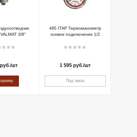
здухоотводчик
485 ITAP Термоманометр
 VALMAT 3/8"
осевое подключение 1/2
руб.
/шт
1 595
руб.
/шт
корзину
Под заказ