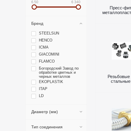
6.50
6 340
Пресс-фит
металлопласт
Бренд
STEELSUN
HENCO
ICMA
GIACOMINI
FLAMCO
Богородский Завод по
обработке цветных и
Резьбовые 
черных металлов
стальные
EKOPLASTIK
ITAP
LD
PRO AQUA
RTP
Диаметр (мм)
Тип соединения