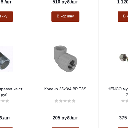
б.
/шт
510
руб.
/шт
1 12
зину
В корзину
В 
правая из ст.
Колено 25х3\4 ВР Т3S
HENCO му
труб
2
б.
/шт
205
руб.
/шт
375