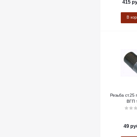
415
ру
В кор
Резьба ст.25 
ВГП 
49
ру