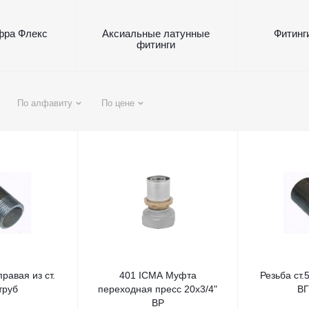
фра Флекс
Аксиальные латунные
Фитинг
фитинги
По алфавиту
По цене
правая из ст.
401 ICMA Муфта
Резьба ст.
труб
переходная пресс 20х3/4"
ВГ
ВР