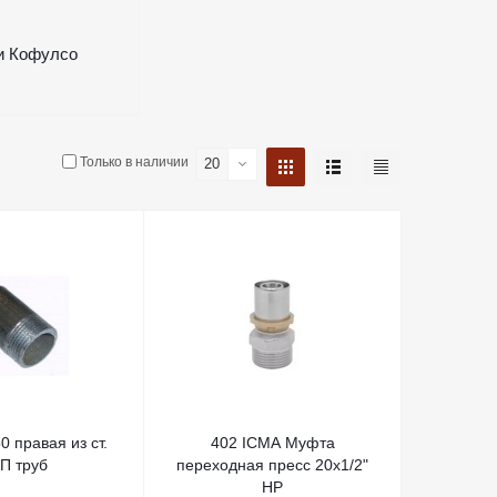
и Кофулсо
Только в наличии
20
50 правая из ст.
402 ICMA Муфта
П труб
переходная пресс 20х1/2"
НР