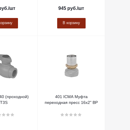
руб.
/шт
945
руб.
/шт
корзину
В корзину
40 (проходной)
401 ICMA Муфта
T3S
переходная пресс 16х2" ВР