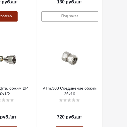
0
руб.
/шт
130
руб.
/шт
корзину
Под заказ
фта, обжим ВР
VTm.303 Соединение обжим
0х1/2
26х16
руб.
/шт
720
руб.
/шт