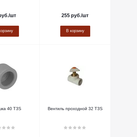
руб.
/шт
255
руб.
/шт
корзину
В корзину
шка 40 Т3S
Вентиль проходной 32 Т3S