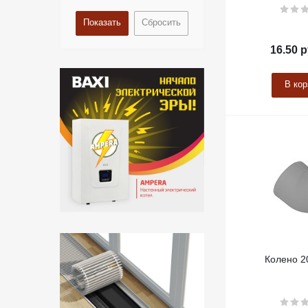
Сбросить
16.50
р
В кор
Колено 2