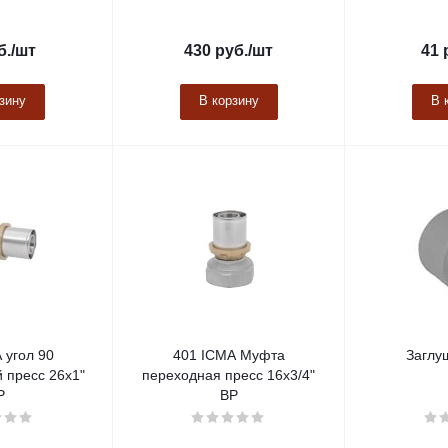
б.
/шт
430
руб.
/шт
41
зину
В корзину
В 
 угол 90
401 ICMA Муфта
Заглу
 пресс 26х1"
переходная пресс 16х3/4"
Р
ВР