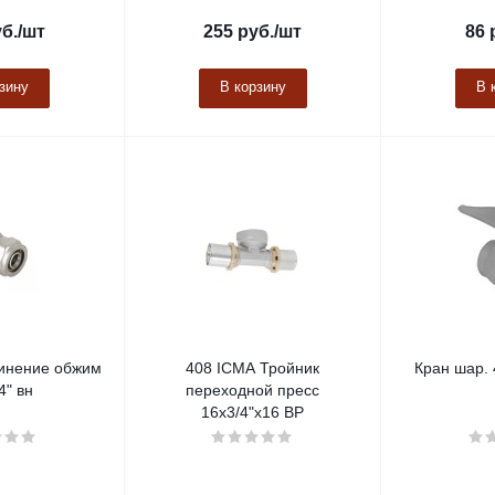
б.
/шт
255
руб.
/шт
86
зину
В корзину
В 
инение обжим
408 ICMA Тройник
Кран шар. 
4" вн
переходной пресс
16х3/4"х16 ВР