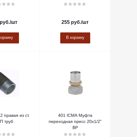
руб.
/шт
255
руб.
/шт
корзину
В корзину
32 правая из ст.
401 ICMA Муфта
П труб
переходная пресс 20х1/2"
ВР