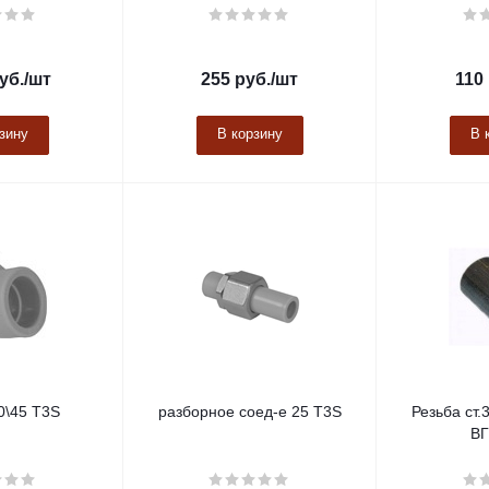
уб.
/шт
255
руб.
/шт
110
зину
В корзину
В 
0\45 Т3S
разборное соед-е 25 T3S
Резьба ст.
ВГ