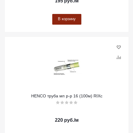
195
руб.
/м
В корзину
HENCO труба мп р-р 16 (100м) RIXc
220
руб.
/м