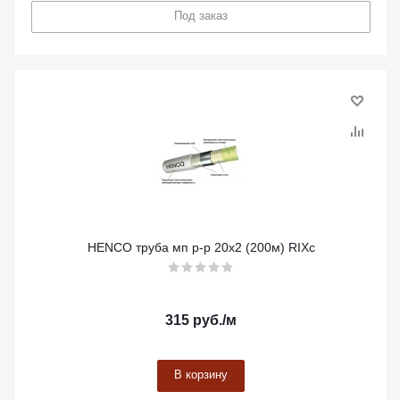
Под заказ
HENCO труба мп р-р 20х2 (200м) RIXc
315
руб.
/м
В корзину