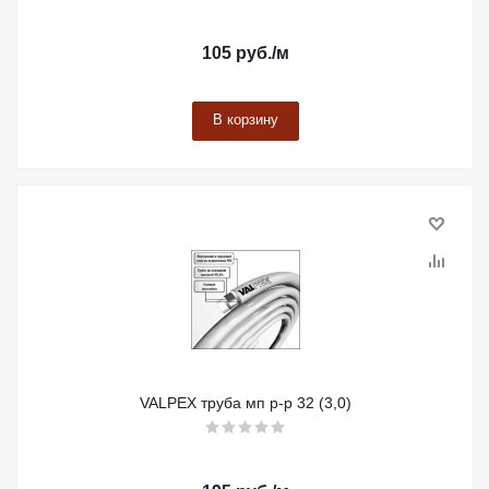
105
руб.
/м
В корзину
VALPEX труба мп р-р 32 (3,0)