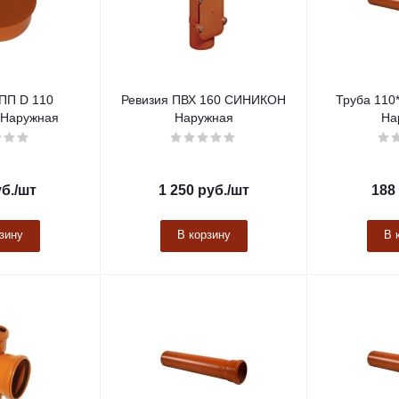
ПП D 110
Ревизия ПВХ 160 СИНИКОН
Труба 11
Наружная
Наружная
На
б.
/шт
1 250
руб.
/шт
188
зину
В корзину
В 