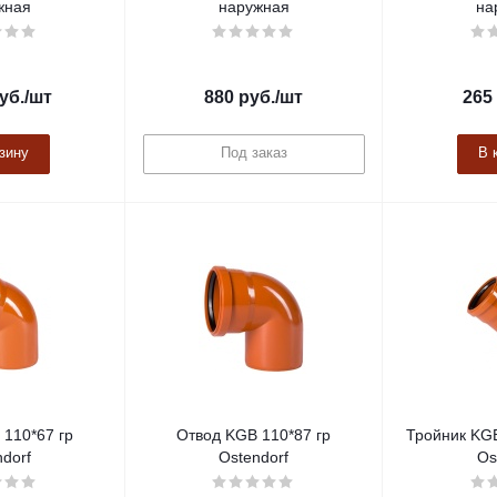
жная
наружная
на
уб.
/шт
880
руб.
/шт
265
зину
Под заказ
В 
110*67 гр
Отвод KGB 110*87 гр
Тройник KGE
dorf
Ostendorf
Os