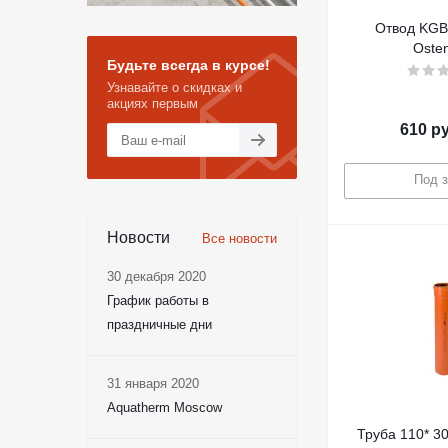
Отвод KGB 
Osten
Будьте всегда в курсе!
Узнавайте о скидках и
акциях первым
610
ру
Под з
Новости
Все новости
30 декабря 2020
График работы в
праздничные дни
31 января 2020
Aquatherm Moscow
Труба 110* 30