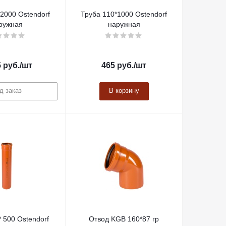
2000 Ostendorf
Труба 110*1000 Ostendorf
ружная
наружная
5
руб.
/шт
465
руб.
/шт
д заказ
В корзину
 500 Ostendorf
Отвод KGB 160*87 гр