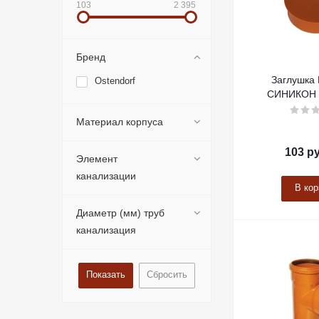
103
2 395
Бренд
Заглушка 
Ostendorf
СИНИКОН 
Материал корпуса
103
ру
Элемент
канализации
В кор
Диаметр (мм) труб
канализация
Сбросить