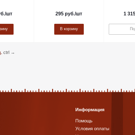
б.
/шт
295
руб.
/шт
1 31
зину
В корзину
По
.
ctrl
→
Информация
Помощь
Условия оплаты