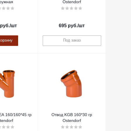
ружная
Ostendorf
руб.
/шт
695
руб.
/шт
корзину
Под заказ
A 160/160*45 гр
Отвод KGB 160*30 гр
tendorf
Ostendorf