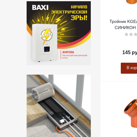
Тройник KGE
СИНИКОН 
145
ру
В кор