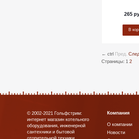
265
ру
В кор
←
ctrl
Пред.
След
Страницы:
1
2
Компания
© 2002-2021 Гольфстрим:
интернет магазин котельного
О компании
оборудования, инженерной
сантехники и бытовой
Новости
отопительной техники