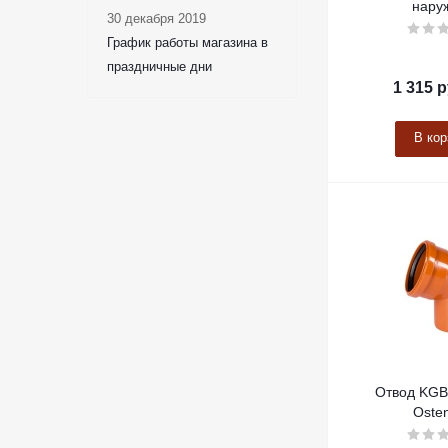
нару
30 декабря 2019
График работы магазина в
праздничные дни
1 315
р
В кор
Отвод KGB 
Osten