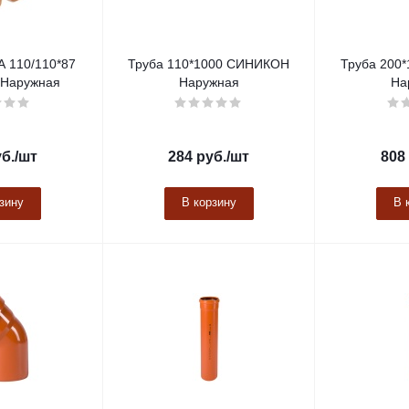
A 110/110*87
Труба 110*1000 СИНИКОН
Труба 200
Наружная
Наружная
На
б.
/шт
284
руб.
/шт
808
зину
В корзину
В 