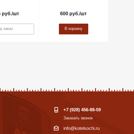
5
руб.
/шт
600
руб.
/шт
д заказ
В корзину
+7 (928) 456-88-59
Заказать звонок
info@kotelsochi.ru