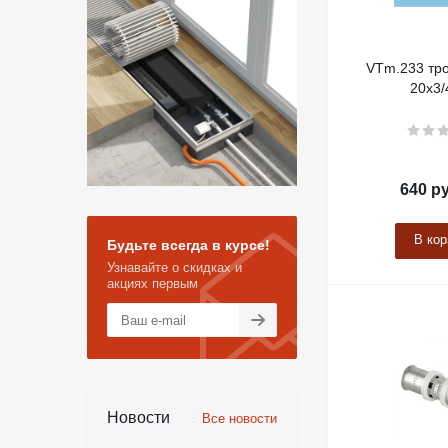
VTm.233 тро
20х3/
640
ру
В кор
Будьте всегда в курсе!
Узнавайте о скидках и
акциях первым
Новости
Все новости