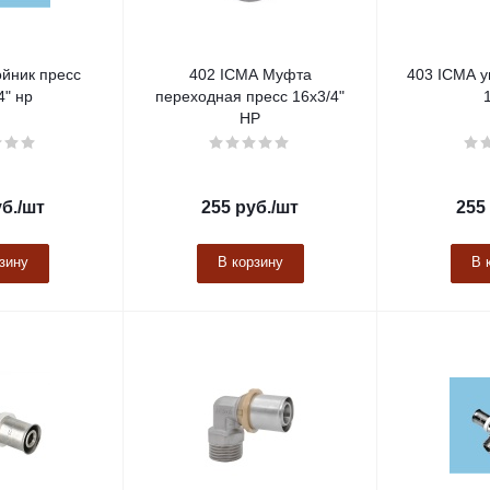
йник пресс
402 ICMA Муфта
403 ICMA уг
4" нр
переходная пресс 16х3/4"
НР
б.
/шт
255
руб.
/шт
255
зину
В корзину
В 