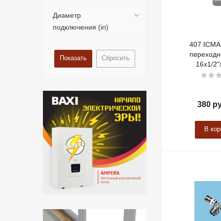
Диаметр
подключения (in)
407 ICMA
переходн
Сбросить
16х1/2"
380
ру
В кор