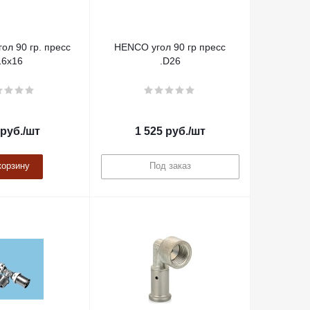
ол 90 гр. пресс
HENCO угол 90 гр пресс
16х16
.D26
руб.
/шт
1 525
руб.
/шт
корзину
Под заказ