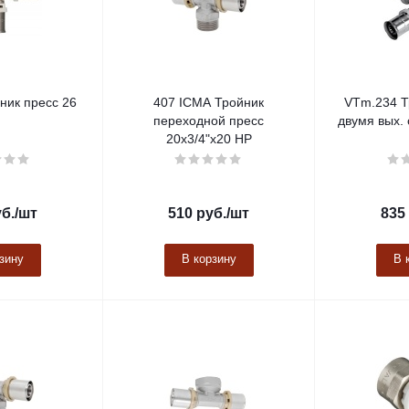
ник пресс 26
407 ICMA Тройник
VTm.234 Т
переходной пресс
двумя вых. 
20х3/4"х20 НР
б.
/шт
510
руб.
/шт
835
зину
В корзину
В 