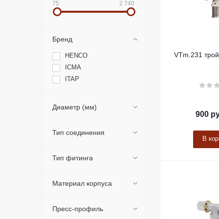
75
2 740
Бренд
VTm.231 трой
HENCO
ICMA
ITAP
Диаметр (мм)
900
ру
Тип соединения
В кор
Тип фитинга
Материал корпуса
Пресс-профиль