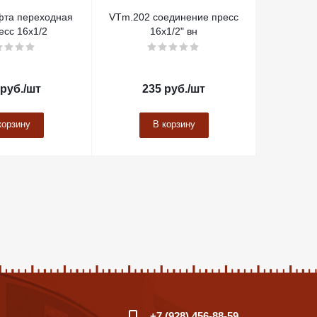
та переходная
VTm.202 соединение пресс
есс 16х1/2
16х1/2" вн
руб.
/шт
235
руб.
/шт
корзину
В корзину
+7 (928) 456-88-59