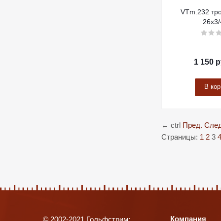
VTm.232 тро
26х3/
1 150
р
В кор
←
ctrl
Пред.
След
Страницы:
1
2
3
Компания
© 2002-2021 Гольфстрим: