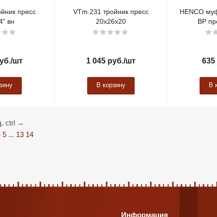
йник пресс
VTm.231 тройник пресс
HENCO муф
4" вн
20х26х20
ВР пр
уб.
/шт
1 045
руб.
/шт
635
зину
В корзину
В 
.
ctrl
→
4
5
...
13
14
Информация