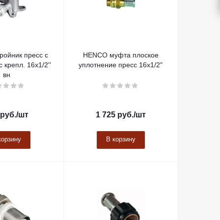
ройник пресс с
HENCO муфта плоское
с крепл. 16х1/2''
уплотнение пресс 16х1/2"
вн
руб.
/шт
1 725
руб.
/шт
корзину
В корзину