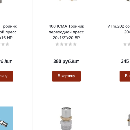
 Тройник
408 ICMA Тройник
VTm.202 со
ой пресс
переходной пресс
20х
х16 НР
20х1/2"х20 ВР
б.
/шт
380
руб.
/шт
345
зину
В корзину
В 