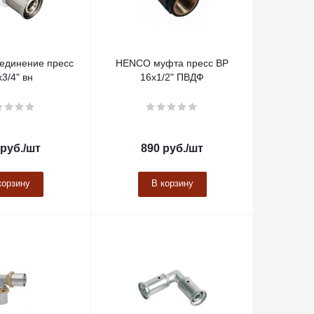
единение пресс
HENCO муфта пресс ВР
3/4" вн
16х1/2" ПВДФ
руб.
/шт
890
руб.
/шт
корзину
В корзину