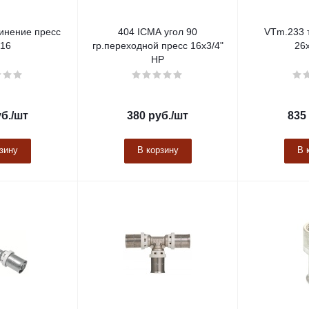
инение пресс
404 ICMA угол 90
VTm.233 
х16
гр.переходной пресс 16х3/4"
26х
НР
б.
/шт
380
руб.
/шт
835
зину
В корзину
В 