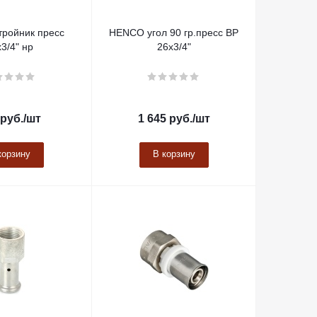
тройник пресс
HENCO угол 90 гр.пресс ВР
3/4" нр
26х3/4"
руб.
/шт
1 645
руб.
/шт
корзину
В корзину