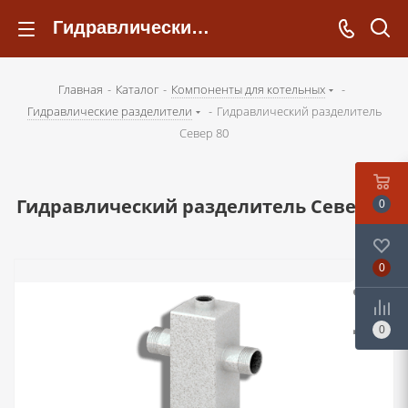
Гидравлический разделитель Север 80 - kotelsochi.ru
Главная
-
Каталог
-
Компоненты для котельных
-
Гидравлические разделители
-
Гидравлический разделитель
Север 80
Гидравлический разделитель Север 80
0
0
0