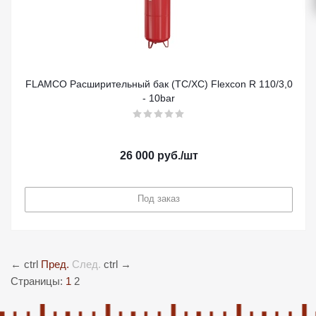
FLAMCO Расширительный бак (ТС/ХС) Flexcon R 110/3,0
- 10bar
26 000
руб.
/шт
Под заказ
←
ctrl
Пред.
След.
ctrl
→
Страницы:
1
2