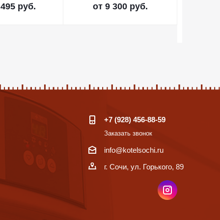
 495 руб.
от
9 300 руб.
от
2
+7 (928) 456-88-59
Заказать звонок
info@kotelsochi.ru
г. Сочи, ул. Горького, 89