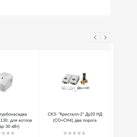
турбонасадка
СКЗ- "Кристалл-2" Ду20 НД
BAXI LUN
d130, для котлов
(СО+СН4) два порога
до 30 кВт)