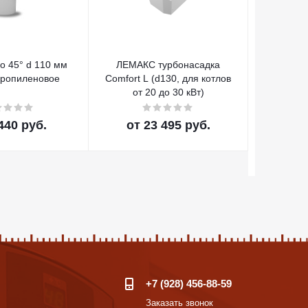
о 45° d 110 мм
ЛЕМАКС турбонасадка
143 ITAP
пропиленовое
Comfort L (d130, для котлов
от 20 до 30 кВт)
440 руб.
от
23 495 руб.
от
+7 (928) 456-88-59
Заказать звонок