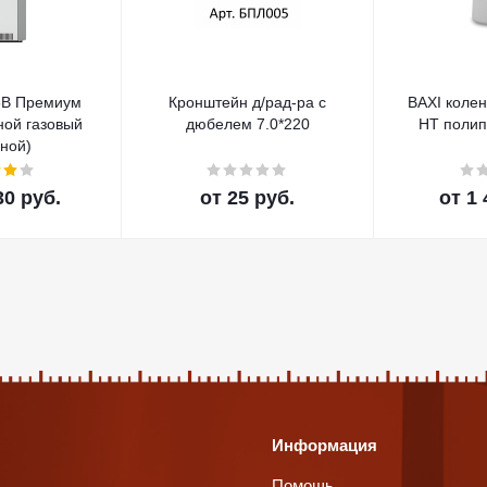
5В Премиум
Кронштейн д/рад-ра с
BAXI колен
ной газовый
дюбелем 7.0*220
HT поли
ной)
30 руб.
от
25 руб.
от
1 
Информация
Помощь