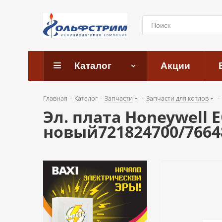
Каталог
Акции
Главная
-
Каталог
-
Запчасти
-
Запчасти для котлов
-
Эл. плата Honeywell 
новый721824700/7664