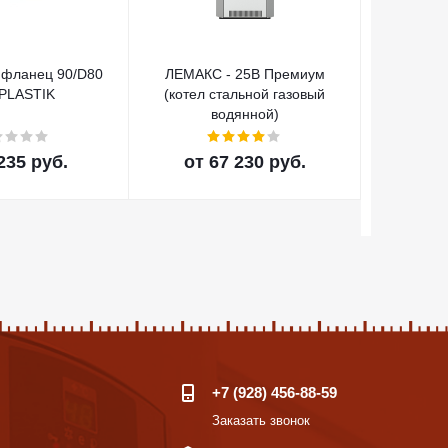
 фланец 90/D80
ЛЕМАКС - 25В Премиум
BAXI ко
PLASTIK
(котел стальной газовый
HT по
водянной)
235 руб.
от
67 230 руб.
от
+7 (928) 456-88-59
Заказать звонок