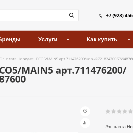
+7 (928) 456
Бренды
Услуги
Как купить
Эл. плата Honeywell ECO5/MAIN5 арт.711476200/новый721824700/7664876
ECO5/MAIN5 арт.711476200/
87600
Эл. плата Ho