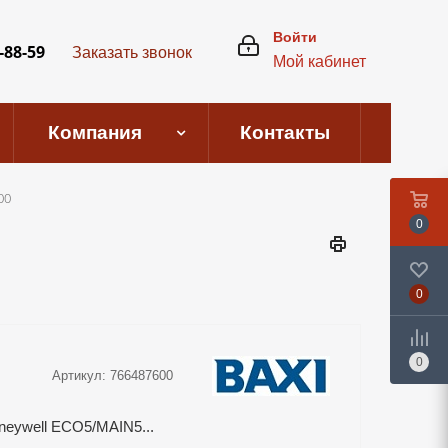
Войти
-88-59
Заказать звонок
Мой кабинет
Компания
Контакты
00
0
0
0
Артикул:
766487600
neywell ECO5/MAIN5...