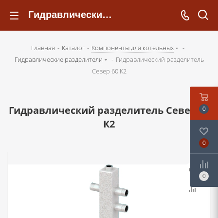
Гидравлический разделитель Север 60 К2 - kotelsochi.ru
Главная
-
Каталог
-
Компоненты для котельных
-
Гидравлические разделители
-
Гидравлический разделитель
Север 60 К2
Гидравлический разделитель Север 60
0
К2
0
0